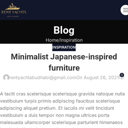
Skip to navigation
Skip to main content
Blog
Home
Inspiration
INSPIRATION
Minimalist Japanese-inspired
furniture
0
rentyachtabudhabi@gmail.com
On August 26, 2021
A taciti cras scelerisque scelerisque gravida natoque nulla
vestibulum turpis primis adipiscing faucibus scelerisque
adipiscing aliquet pretium. Et iaculis mi velit tincidunt
vestibulum a duis tempor non magna ultrices porta
malesuada ullamcorper scelerisque parturient himenaeos