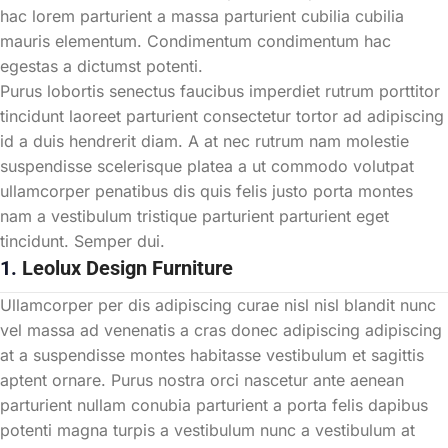
hac lorem parturient a massa parturient cubilia cubilia
mauris elementum. Condimentum condimentum hac
egestas a dictumst potenti.
Purus lobortis senectus faucibus imperdiet rutrum porttitor
tincidunt laoreet parturient consectetur tortor ad adipiscing
id a duis hendrerit diam. A at nec rutrum nam molestie
suspendisse scelerisque platea a ut commodo volutpat
ullamcorper penatibus dis quis felis justo porta montes
nam a vestibulum tristique parturient parturient eget
tincidunt. Semper dui.
1.
Leolux Design Furniture
Ullamcorper per dis adipiscing curae nisl nisl blandit nunc
vel massa ad venenatis a cras donec adipiscing adipiscing
at a suspendisse montes habitasse vestibulum et sagittis
aptent ornare. Purus nostra orci nascetur ante aenean
parturient nullam conubia parturient a porta felis dapibus
potenti magna turpis a vestibulum nunc a vestibulum at