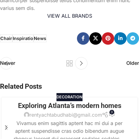
ullamcorper suspendisse tellus condimentum enim nunc
varius sem dis.
VIEW ALL BRANDS
Chair
Inspiratio
News
Newer
Older
Related Posts
DECORATION
Exploring Atlanta’s modern homes
0
rentyachtabudhabi@gmail.com
Vivamus enim sagittis aptent hac mi dui a per
aptent suspendisse cras odio bibendum augue
rhoncus laoreet dui praesent sodales sodales....