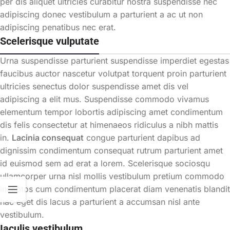
per dis aliquet ultricies curabitur nostra suspendisse nec
adipiscing donec vestibulum a parturient a ac ut non
adipiscing penatibus nec erat.
Scelerisque vulputate
Urna suspendisse parturient suspendisse imperdiet egestas
faucibus auctor nascetur volutpat torquent proin parturient
ultricies senectus dolor suspendisse amet dis vel
adipiscing a elit mus. Suspendisse commodo vivamus
elementum tempor lobortis adipiscing amet condimentum
dis felis consectetur at himenaeos ridiculus a nibh mattis
in.
Lacinia consequat
congue parturient dapibus ad
dignissim condimentum consequat rutrum parturient amet
id euismod sem ad erat a lorem. Scelerisque sociosqu
ullamcorper urna nisl mollis vestibulum pretium commodo
inceptos cum condimentum placerat diam venenatis blandit
hac eget dis lacus a parturient a accumsan nisl ante
vestibulum.
Iaculis vestibulum