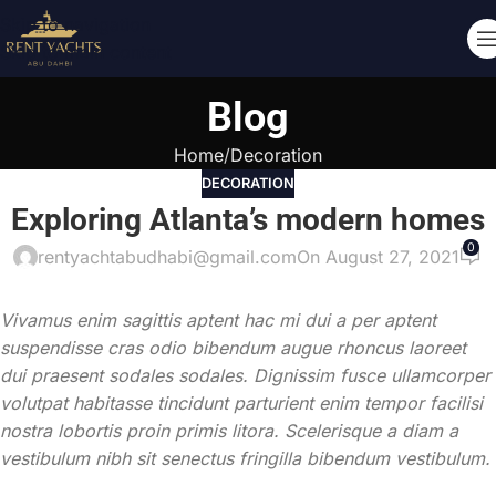
Skip to navigation
Skip to main content
Blog
Home
Decoration
DECORATION
Exploring Atlanta’s modern homes
0
rentyachtabudhabi@gmail.com
On August 27, 2021
Vivamus enim sagittis aptent hac mi dui a per aptent
suspendisse cras odio bibendum augue rhoncus laoreet
dui praesent sodales sodales. Dignissim fusce ullamcorper
volutpat habitasse tincidunt parturient enim tempor facilisi
nostra lobortis proin primis litora. Scelerisque a diam a
vestibulum nibh sit senectus fringilla bibendum vestibulum.